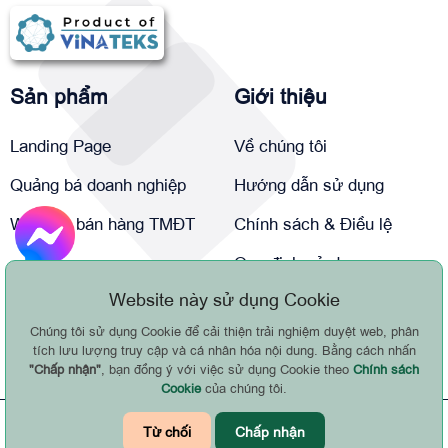
Sản phẩm
Giới thiệu
Landing Page
Về chúng tôi
Quảng bá doanh nghiệp
Hướng dẫn sử dụng
Website bán hàng TMĐT
Chính sách & Điều lệ
Quy định sử dụng
Website này sử dụng Cookie
Chính sách bảo mật
Chúng tôi sử dụng Cookie để cải thiện trải nghiệm duyệt web, phân
Liên hệ
tích lưu lượng truy cập và cá nhân hóa nội dung. Bằng cách nhấn
"Chấp nhận"
, bạn đồng ý với việc sử dụng Cookie theo
Chính sách
Cookie
của chúng tôi.
© BẢN QUYỀN THUỘC VỀ VUA WEB NHANH - WEBSITE
Từ chối
Chấp nhận