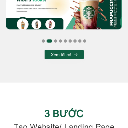
Xem tất cả
3 BƯỚC
Tạo Website/ Landing Page