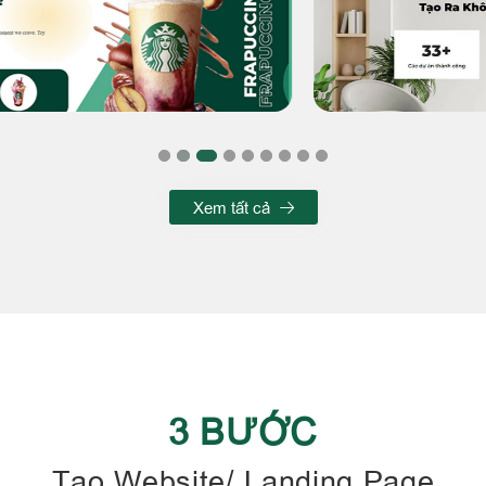
Xem tất cả
3 BƯỚC
Tạo Website/ Landing Page