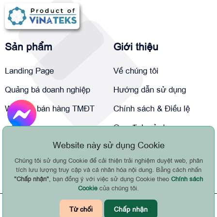
Sản phẩm
Giới thiệu
Landing Page
Về chúng tôi
Quảng bá doanh nghiệp
Hướng dẫn sử dụng
Website bán hàng TMĐT
Chính sách & Điều lệ
Quy định sử dụng
Website này sử dụng Cookie
Chính sách bảo mật
Chúng tôi sử dụng Cookie để cải thiện trải nghiệm duyệt web, phân
Liên hệ
tích lưu lượng truy cập và cá nhân hóa nội dung. Bằng cách nhấn
"Chấp nhận"
, bạn đồng ý với việc sử dụng Cookie theo
Chính sách
Cookie
của chúng tôi.
© BẢN QUYỀN THUỘC VỀ VUA WEB NHANH - WEBSITE
Từ chối
Chấp nhận